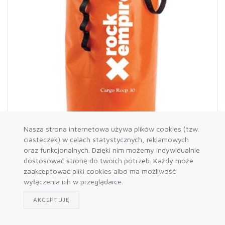
Nasza strona internetowa używa plików cookies (tzw.
ciasteczek) w celach statystycznych, reklamowych
oraz funkcjonalnych. Dzięki nim możemy indywidualnie
dostosować stronę do twoich potrzeb. Każdy może
RE-VWV006
zaakceptować pliki cookies albo ma możliwość
Cargo Reep 30L worek, pojemność 30L
wyłączenia ich w przeglądarce.
276,42 zł
AKCEPTUJĘ
Dostępność: 1