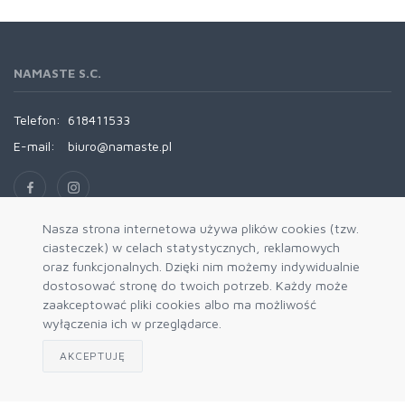
NAMASTE S.C.
Telefon:
618411533
E-mail:
biuro@namaste.pl
Nasza strona internetowa używa plików cookies (tzw.
ciasteczek) w celach statystycznych, reklamowych
INFORMACJE
oraz funkcjonalnych. Dzięki nim możemy indywidualnie
dostosować stronę do twoich potrzeb. Każdy może
Namaste
zaakceptować pliki cookies albo ma możliwość
wyłączenia ich w przeglądarce.
REGULAMINY
AKCEPTUJĘ
Regulamin