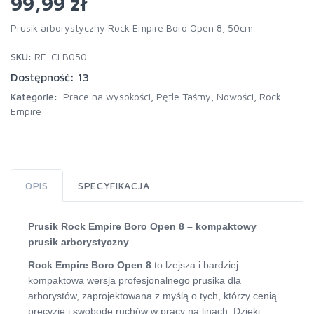
99,99 zł
Prusik arborystyczny Rock Empire Boro Open 8, 50cm
SKU:
RE-CLB050
Dostępność: 13
Kategorie:
Prace na wysokości
,
Pętle Taśmy
,
Nowości
,
Rock
Empire
OPIS
SPECYFIKACJA
Prusik Rock Empire Boro Open 8 – kompaktowy
prusik arborystyczny
Rock Empire Boro Open 8
to lżejsza i bardziej
kompaktowa wersja profesjonalnego prusika dla
arborystów, zaprojektowana z myślą o tych, którzy cenią
precyzję i swobodę ruchów w pracy na linach. Dzięki