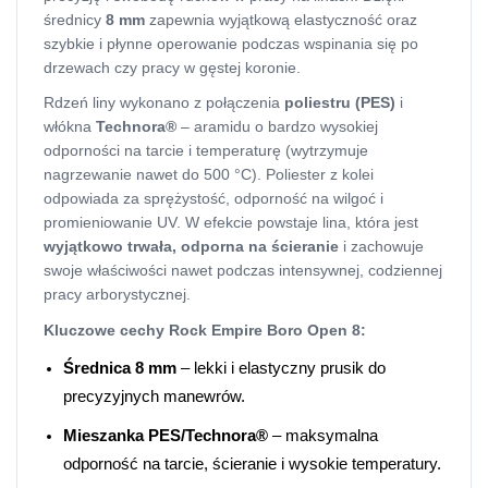
średnicy
8 mm
zapewnia wyjątkową elastyczność oraz
szybkie i płynne operowanie podczas wspinania się po
drzewach czy pracy w gęstej koronie.
Rdzeń liny wykonano z połączenia
poliestru (PES)
i
włókna
Technora®
– aramidu o bardzo wysokiej
odporności na tarcie i temperaturę (wytrzymuje
nagrzewanie nawet do 500 °C). Poliester z kolei
odpowiada za sprężystość, odporność na wilgoć i
promieniowanie UV. W efekcie powstaje lina, która jest
wyjątkowo trwała, odporna na ścieranie
i zachowuje
swoje właściwości nawet podczas intensywnej, codziennej
pracy arborystycznej.
Kluczowe cechy Rock Empire Boro Open 8:
Średnica 8 mm
– lekki i elastyczny prusik do
precyzyjnych manewrów.
Mieszanka PES/Technora®
– maksymalna
odporność na tarcie, ścieranie i wysokie temperatury.