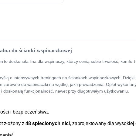
ealna do ścianki wspinaczkowej
mm
to doskonała lina dla wspinaczy, którzy cenią sobie trwałość, komfor
myślą o intensywnych treningach na ściankach wspinaczkowych. Dzięki 
em zarówno do wspinaczki na wędkę, jak i prowadzenia. Oplot wykonan
 doskonałą funkcjonalność, nawet przy długotrwałym użytkowaniu.
ości i bezpieczeństwa.
ot złożony z
48 splecionych nici
, zaprojektowany dla wysokiej 
zpania)