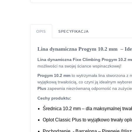
OPIS
SPECYFIKACJA
Lina dynamiczna Progym 10.2 mm
– Id
Lina dynamiczna Fixe Climbing Progym 10.2 
możliwości na swojej ściance wspinaczkowej!
Progym 10.2 mm
to wytrzymała lina stworzona z 
wyjątkową trwałością, co czyni ją idealnym wybor
Plus
zapewnia niezrównaną odporność na zużycie i
Cechy produktu:
Średnica 10.2 mm – dla maksymalnej trwał
Oplot Classic Plus to wyjątkowo trwały opl
Pochodzenie
- Barcelona – Pireneje (His