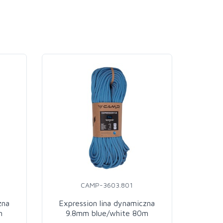
CAMP-3603.801
zna
Expression lina dynamiczna
PROG
m
9.8mm blue/white 80m