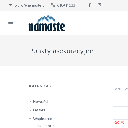
biuro@namaste.pl
618411533
Punkty asekuracyjne
KATEGORIE
Sortuj 
Nowości
Camp
Odzież
Camp Work
Damska
Wspinanie
-20 %
Klymit
Dziecięca
Akcesoria