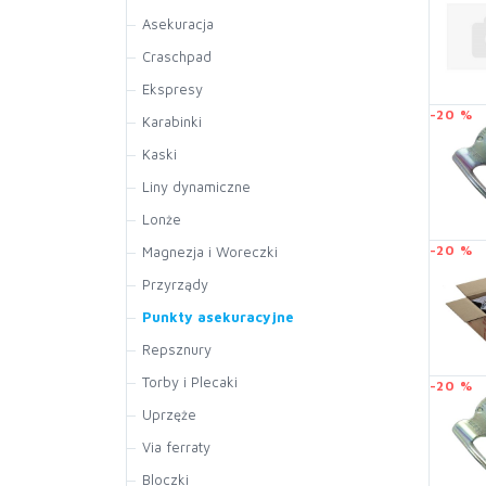
Rock Empire
Męska
Asekuracja
Craschpad
Ekspresy
-20 %
Karabinki
Kaski
Liny dynamiczne
Lonże
-20 %
Magnezja i Woreczki
Przyrządy
Punkty asekuracyjne
Repsznury
Torby i Plecaki
-20 %
Uprzęże
Via ferraty
Bloczki